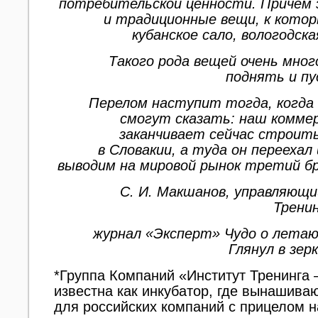
потребительской ценности. Причем
и традиционные вещи, к кото
кубанское сало, вологодс
Такого рода вещей очень мног
поднять и п
Перелом наступит тогда, когда
смогут сказать: наш комме
заканчивает сейчас строит
в Словакии, а туда он переехал
выводим на мировой рынок третий бр
С. И. Макшанов, управляющ
Трени
журнал «Эксперт» Чудо о летаю
Глянул в зер
*Группа Компаний «Институт Тренинга
известна как инкубатор, где вынашиваю
для российских компаний с прицелом н